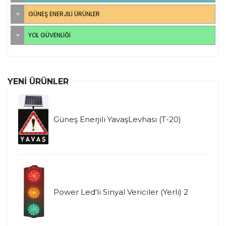
GÜNEŞ ENERJILI ÜRÜNLER
YOL GÜVENLIĞI
YENI ÜRÜNLER
Güneş Enerjili YavaşLevhası (T-20)
Power Led'li Sinyal Vericiler (Yerli) 2