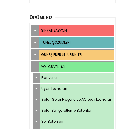
ÜRÜNLER
SINYALIZASYON
TÜNEL ÇÖZÜMLERI
GÜNEŞ ENERJILI ÜRÜNLER
YOL GÜVENLIĞI
Bariyerler
Uyarı Levhaları
Solar, Solar Flaşörlü ve AC Ledli Levhalar
Solar Yol İşaretleme Butonları
Yol Butonları