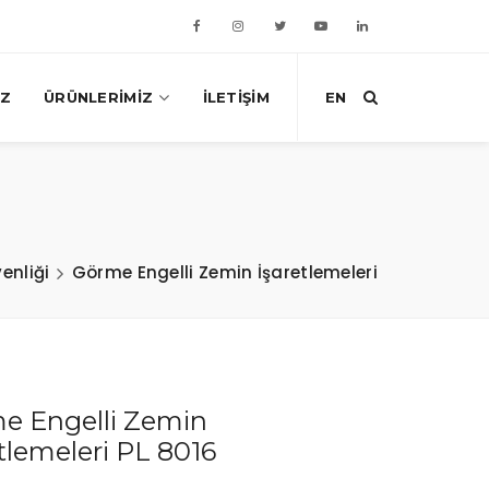
IZ
ÜRÜNLERIMIZ
İLETIŞIM
EN
enliği
Görme Engelli Zemin İşaretlemeleri
e Engelli Zemin
tlemeleri PL 8016