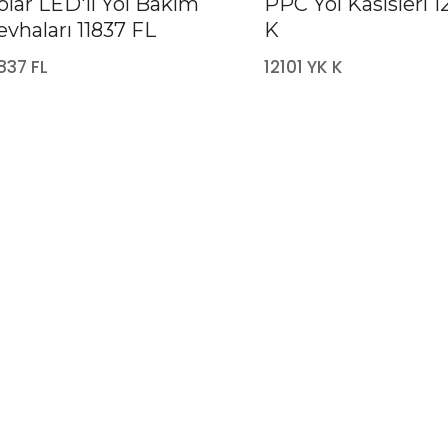
olar LED'li Yol Bakım
PPC Yol Kasisleri 1
evhaları 11837 FL
K
837 FL
12101 YK K