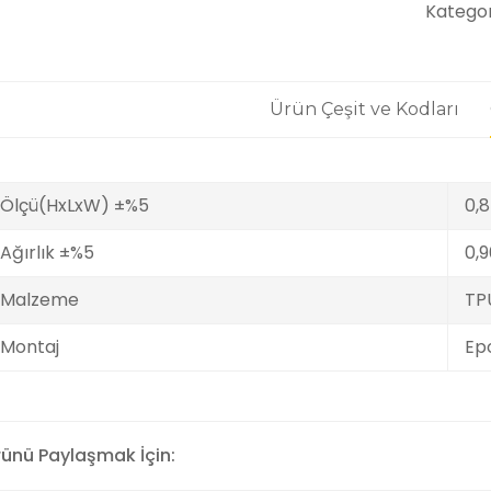
Kategor
Ürün Çeşit ve Kodları
Ölçü(HxLxW) ±%5
0,8
Ağırlık ±%5
0,9
Malzeme
TP
Montaj
Ep
rünü Paylaşmak İçin: