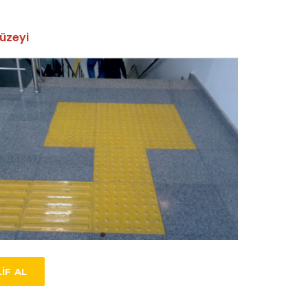
6
üzeyi
IF AL