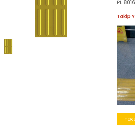
PL 801
Takip Y
TEKL