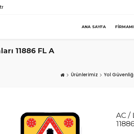
tr
ANA SAYFA
FIRMAM
ları 11886 FL A
Ürünlerimiz
Yol Güvenliğ
AC / 
1188