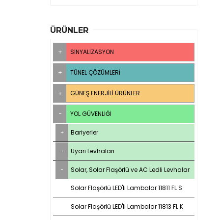
ÜRÜNLER
SINYALIZASYON
TÜNEL ÇÖZÜMLERI
GÜNEŞ ENERJILI ÜRÜNLER
YOL GÜVENLIĞI
Bariyerler
Uyarı Levhaları
Solar, Solar Flaşörlü ve AC Ledli Levhalar
Solar Flaşörlü LED'li Lambalar 11811 FL S
Solar Flaşörlü LED'li Lambalar 11813 FL K