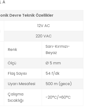
L A
ronik Devre Teknik Özellikler
12V AC
j
220 VAC
Sarı-Kırmızı-
Renk
Beyaz
Ölçü
Ø 5 mm
Flaş Sayısı
54 f/dk
Uyarı Mesafesi
500 m (gece)
Çalışma
-20°C/+60°C
Sıcaklığı