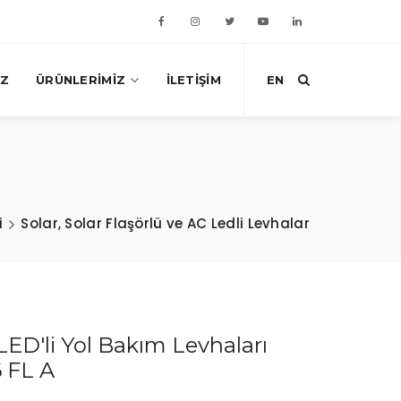
IZ
ÜRÜNLERIMIZ
İLETIŞIM
EN
i
Solar, Solar Flaşörlü ve AC Ledli Levhalar
LED'li Yol Bakım Levhaları
6 FL A