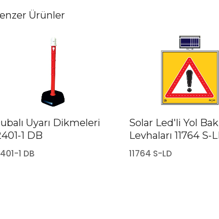
enzer Ürünler
ubalı Uyarı Dikmeleri
Solar Led'li Yol Ba
2401-1 DB
Levhaları 11764 S-
2401-1 DB
11764 S-LD