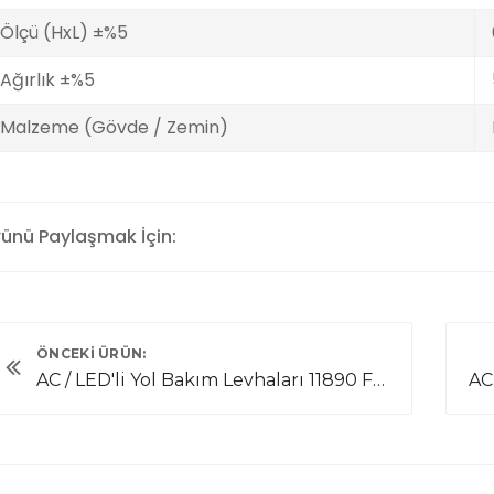
Ölçü (HxL) ±%5
Ağırlık ±%5
Malzeme (Gövde / Zemin)
rünü Paylaşmak İçin:
ÖNCEKI ÜRÜN:
AC / LED'li Yol Bakım Levhaları 11890 FL A