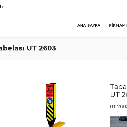
tr
ANA SAYFA
FIRMAM
abelası UT 2603
Taban
UT 2
UT 260