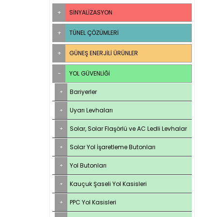
SINYALIZASYON
TÜNEL ÇÖZÜMLERI
GÜNEŞ ENERJILI ÜRÜNLER
YOL GÜVENLIĞI
Bariyerler
Uyarı Levhaları
Solar, Solar Flaşörlü ve AC Ledli Levhalar
Solar Yol İşaretleme Butonları
Yol Butonları
Kauçuk Şaseli Yol Kasisleri
PPC Yol Kasisleri