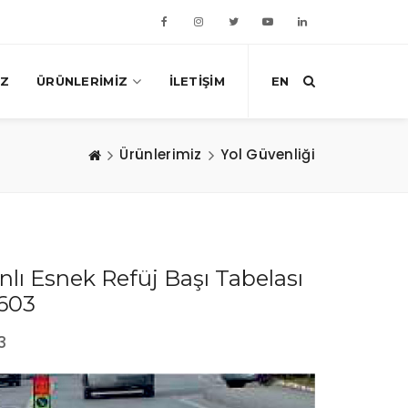
IZ
ÜRÜNLERIMIZ
İLETIŞIM
EN
Ürünlerimiz
Yol Güvenliği
lı Esnek Refüj Başı Tabelası
603
3