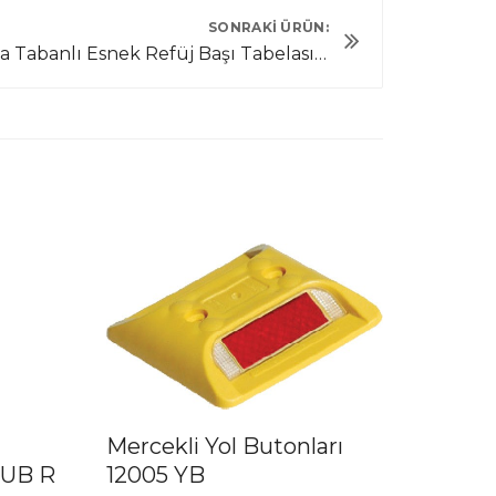
SONRAKI ÜRÜN:
Kısa Tabanlı Esnek Refüj Başı Tabelası UT 2604
Mercekli Yol Butonları
 UB R
12005 YB