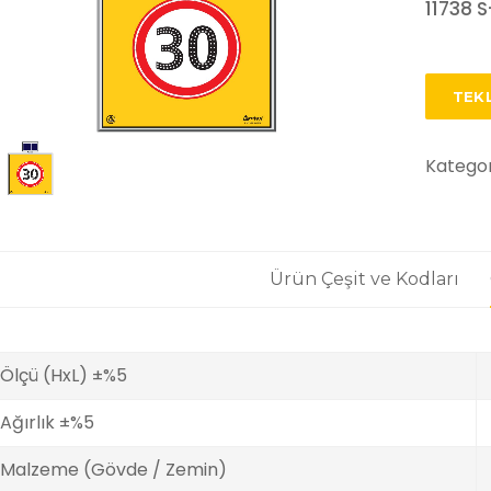
11738 S
TEKL
Kategor
Ürün Çeşit ve Kodları
Ölçü (HxL) ±%5
Ağırlık ±%5
Malzeme (Gövde / Zemin)