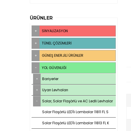
ÜRÜNLER
SINYALIZASYON
TÜNEL ÇÖZÜMLERI
GÜNEŞ ENERJILI ÜRÜNLER
YOL GÜVENLIĞI
Bariyerler
Uyarı Levhaları
Solar, Solar Flaşörlü ve AC Ledli Levhalar
Solar Flaşörlü LED'li Lambalar 11811 FL S
Solar Flaşörlü LED'li Lambalar 11813 FL K