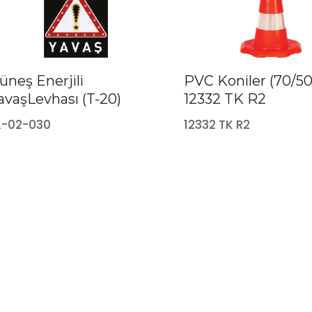
üneş Enerjili
PVC Koniler (70/5
avaşLevhası (T-20)
12332 TK R2
L-02-030
12332 TK R2