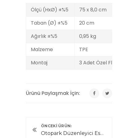
Ölçü (HxØ) ±%5
75 x 8,0 cm
Taban (Ø) ±%5
20 cm
Ağırlık ±%5
0,95 kg
Malzeme
TPE
Montaj
3 Adet Özel Flanşlı Trif
Ürünü Paylaşmak İçin:
ÖNCEKI ÜRÜN:
Otopark Düzenleyici Esnek Delinatörler 12271 UB R