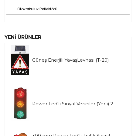
Otokorkuluk Reflektörü
YENI ÜRÜNLER
Güneş Enerjili YavaşLevhası (T-20)
Power Led'li Sinyal Vericiler (Yerli) 2
300 mm Power Led'li Trafik Sinyal