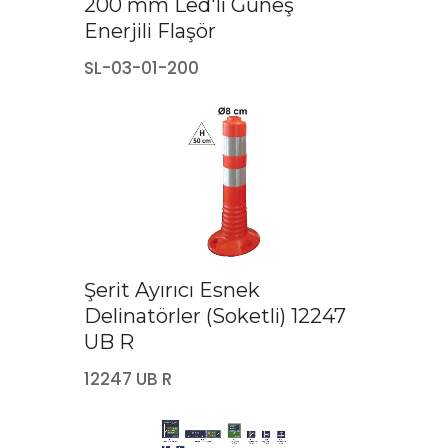
200 mm Led'li Güneş
Enerjili Flaşör
SL-03-01-200
Şerit Ayırıcı Esnek
Delinatörler (Soketli) 12247
UB R
12247 UB R