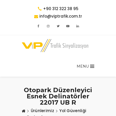
+90 312 322 38 95
info@viptrafik.com.tr
MENU
Otopark Düzenleyici
Esnek Delinatörler
22017 UB R
Ürünlerimiz
Yol Güvenliği