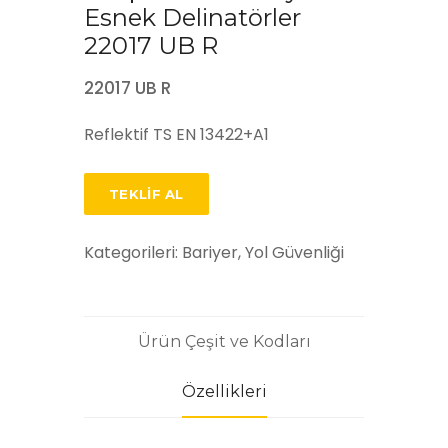
Esnek Delinatörler
22017 UB R
22017 UB R
Reflektif TS EN 13422+A1
TEKLIF AL
Kategorileri:
Bariyer, Yol Güvenliği
Ürün Çeşit ve Kodları
Özellikleri